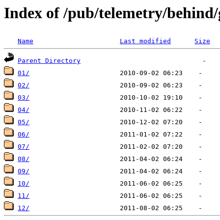
Index of /pub/telemetry/behind/
Name
Last modified
Size
Parent Directory
01/
02/
03/
04/
05/
06/
07/
08/
09/
10/
11/
12/