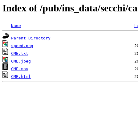
Index of /pub/ins_data/secchi/
Name
L
Parent Directory
speed.png
CME.txt
CME.jpeg
CME.mov
CME.html