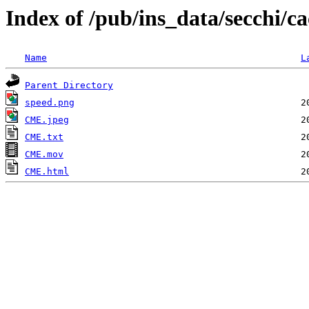
Index of /pub/ins_data/secchi/
Name
L
Parent Directory
speed.png
CME.jpeg
CME.txt
CME.mov
CME.html