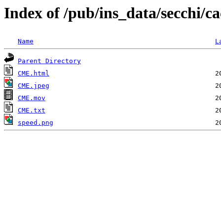
Index of /pub/ins_data/secchi/c
Name
L
Parent Directory
CME.html
CME.jpeg
CME.mov
CME.txt
speed.png