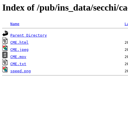
Index of /pub/ins_data/secchi/
Name
L
Parent Directory
CME.html
CME.jpeg
CME.mov
CME.txt
speed.png