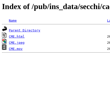
Index of /pub/ins_data/secchi/
Name
L
Parent Directory
CME.html
CME.jpeg
CME.mov