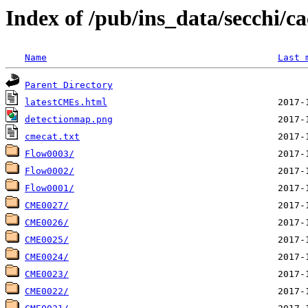
Index of /pub/ins_data/secchi/ca
Name
Last 
Parent Directory
latestCMEs.html
detectionmap.png
cmecat.txt
Flow0003/
Flow0002/
Flow0001/
CME0027/
CME0026/
CME0025/
CME0024/
CME0023/
CME0022/