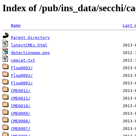
Index of /pub/ins_data/secchi/ca
Name
Last 
Parent Directory
latestCMEs.html
detectionmap.png
cmecat.txt
Flow0003/
Flow0002/
Flow0001/
CME0012/
CME0011/
CME0010/
CME0009/
CME0008/
CME0007/