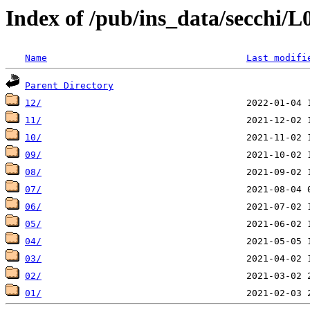
Index of /pub/ins_data/secchi/
Name
Last modifi
Parent Directory
12/
11/
10/
09/
08/
07/
06/
05/
04/
03/
02/
01/