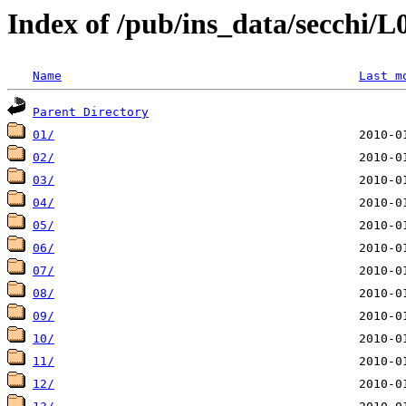
Index of /pub/ins_data/secchi/
Name
Last m
Parent Directory
01/
02/
03/
04/
05/
06/
07/
08/
09/
10/
11/
12/