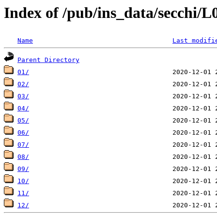
Index of /pub/ins_data/secchi/
Name
Last modifi
Parent Directory
01/
02/
03/
04/
05/
06/
07/
08/
09/
10/
11/
12/