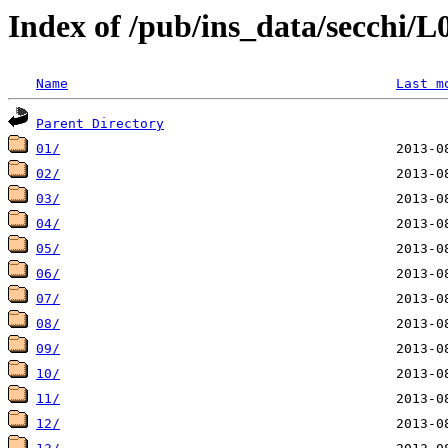
Index of /pub/ins_data/secchi/
Name
Last m
Parent Directory
01/
02/
03/
04/
05/
06/
07/
08/
09/
10/
11/
12/