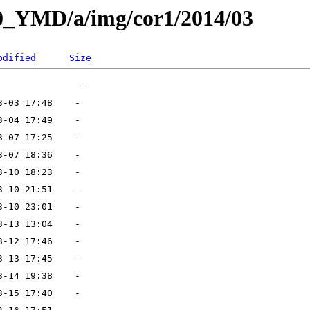
L0_YMD/a/img/cor1/2014/03
odified
Size