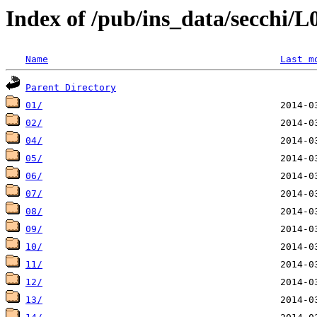
Index of /pub/ins_data/secchi/
Name
Last m
Parent Directory
01/
02/
04/
05/
06/
07/
08/
09/
10/
11/
12/
13/