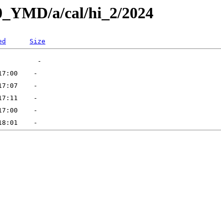
L0_YMD/a/cal/hi_2/2024
ed
Size