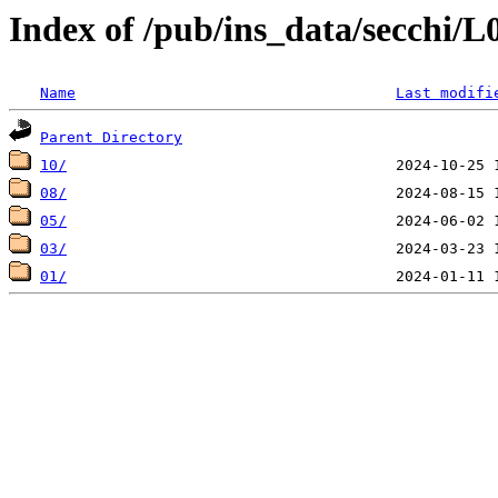
Index of /pub/ins_data/secchi/
Name
Last modifi
Parent Directory
10/
08/
05/
03/
01/