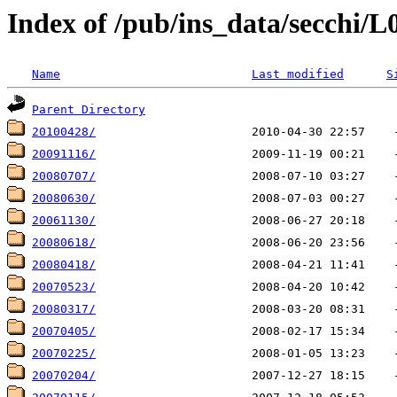
Index of /pub/ins_data/secchi/L0
Name
Last modified
S
Parent Directory
20100428/
20091116/
20080707/
20080630/
20061130/
20080618/
20080418/
20070523/
20080317/
20070405/
20070225/
20070204/