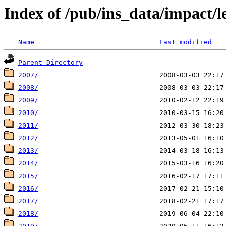
Index of /pub/ins_data/impact/le
Name
Last modified
Parent Directory
2007/
2008/
2009/
2010/
2011/
2012/
2013/
2014/
2015/
2016/
2017/
2018/