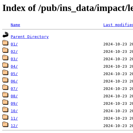
Index of /pub/ins_data/impact/l
Name
Last modifie
Parent Directory
01/
02/
03/
04/
05/
06/
07/
08/
09/
10/
11/
12/