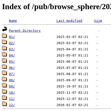
Index of /pub/browse_sphere/20
Name
Last modified
Size
Parent Directory
01/
02/
03/
04/
05/
06/
07/
08/
09/
10/
11/
12/