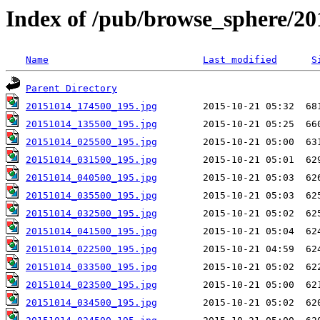
Index of /pub/browse_sphere/20
Name
Last modified
S
Parent Directory
20151014_174500_195.jpg
20151014_135500_195.jpg
20151014_025500_195.jpg
20151014_031500_195.jpg
20151014_040500_195.jpg
20151014_035500_195.jpg
20151014_032500_195.jpg
20151014_041500_195.jpg
20151014_022500_195.jpg
20151014_033500_195.jpg
20151014_023500_195.jpg
20151014_034500_195.jpg