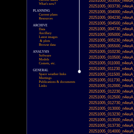
20251005_003500_n4euA_
What's new?
20251005_003730_n4euA_
PLANNING
20251005_004000_n4euA_
Current plans
20251005_004230_n4euA_
Resources
20251005_004500_n4euA_
ARCHIVE
20251005_004730_n4euA_
Data
Ancillary
20251005_005000_n4euA_
Latest images
20251005_005230_n4euA_
& plots
Browse data
20251005_005500_n4euA_
20251005_010230_n4euA_
ANALYSIS
Software
20251005_010500_n4euA_
Models
20251005_011000_n4euA_
Comets, etc.
20251005_011230_n4euA_
GENERAL
20251005_011500_n4euA_
Space weather links
Meetings
20251005_011730_n4euA_
Publications & documents
20251005_012000_n4euA_
Links
20251005_012230_n4euA_
20251005_012500_n4euA_
20251005_012730_n4euA_
20251005_013000_n4euA_
20251005_013230_n4euA_
20251005_013500_n4euA_
20251005_013730_n4euA_
20251005_014000_n4euA_