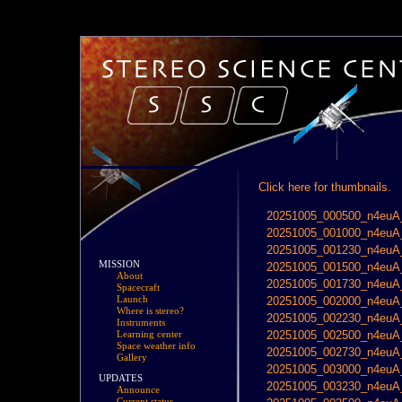
Click here for thumbnails.
20251005_000500_n4euA_
20251005_001000_n4euA_
20251005_001230_n4euA_
MISSION
20251005_001500_n4euA_
About
20251005_001730_n4euA_
Spacecraft
Launch
20251005_002000_n4euA_
Where is stereo?
20251005_002230_n4euA_
Instruments
20251005_002500_n4euA_
Learning center
Space weather info
20251005_002730_n4euA_
Gallery
20251005_003000_n4euA_
UPDATES
20251005_003230_n4euA_
Announce
Current status