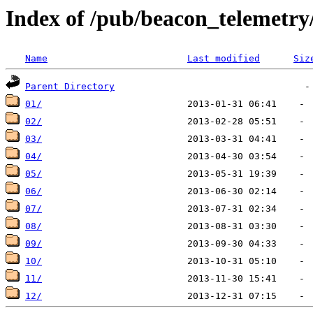
Index of /pub/beacon_telemetry
Name
Last modified
Siz
Parent Directory
01/
02/
03/
04/
05/
06/
07/
08/
09/
10/
11/
12/